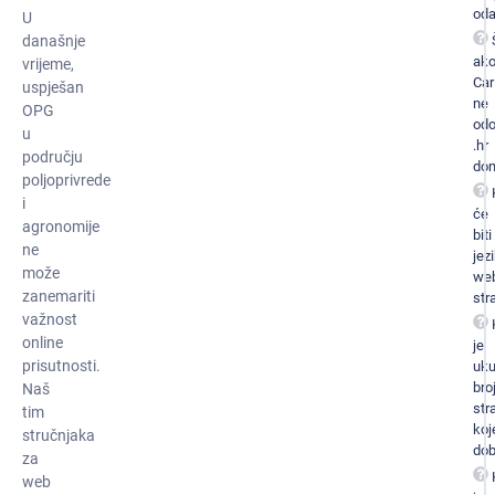
oda
U
današnje
ak
vrijeme,
Car
uspješan
ne
OPG
odo
u
.hr
području
do
poljoprivrede
i
će
agronomije
biti
ne
jez
može
we
zanemariti
str
važnost
online
je
prisutnosti.
uk
bro
Naš
str
tim
koj
stručnjaka
dob
za
web