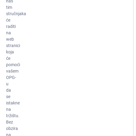
naš
tim
stručnjaka
će
raditi
na
web
stranici
koja
će
pomoći
vašem
OPG-
u
da
se
istakne
na
tržištu.
Bez
obzira
na