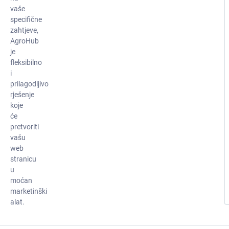
vaše
specifične
zahtjeve,
AgroHub
je
fleksibilno
i
prilagodljivo
rješenje
koje
će
pretvoriti
vašu
web
stranicu
u
moćan
marketinški
alat.