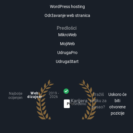
WordPress hosting
Održavanje web stranica
Predlošci
MikroWeb
MojWeb
UdrugaPro
UdrugaStart
Web
2019 -
Najbolje
Tražiš
Uskoro će
dizajner
2026
ocijenjen
Karijera
priliku za
biti
PRO
Potvrđeno
posao?
otvorene
pozicije