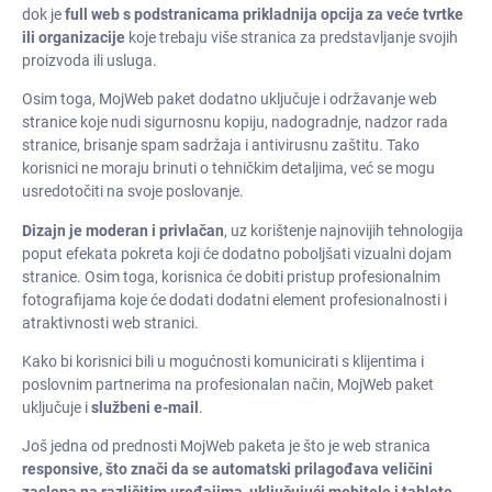
dok je
full web s podstranicama prikladnija opcija za veće tvrtke
ili organizacije
koje trebaju više stranica za predstavljanje svojih
proizvoda ili usluga.
Osim toga, MojWeb paket dodatno uključuje i održavanje web
stranice koje nudi sigurnosnu kopiju, nadogradnje, nadzor rada
stranice, brisanje spam sadržaja i antivirusnu zaštitu. Tako
korisnici ne moraju brinuti o tehničkim detaljima, već se mogu
usredotočiti na svoje poslovanje.
Dizajn je moderan i privlačan
, uz korištenje najnovijih tehnologija
poput efekata pokreta koji će dodatno poboljšati vizualni dojam
stranice. Osim toga, korisnica će dobiti pristup profesionalnim
fotografijama koje će dodati dodatni element profesionalnosti i
atraktivnosti web stranici.
Kako bi korisnici bili u mogućnosti komunicirati s klijentima i
poslovnim partnerima na profesionalan način, MojWeb paket
uključuje i
službeni e-mail
.
Još jedna od prednosti MojWeb paketa je što je web stranica
responsive, što znači da se automatski prilagođava veličini