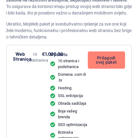
zaslona na različitim uređajima, uključujući mobitele i tablete
.
To osigurava da korisnici imaju pristup svojoj web stranici bilo gdje
i bilo kada, što je posebno važno u današnjem mobilnom svijetu.
Ukratko, MojWeb paket je sveobuhvatno rješenje za sve one koji
žele modernu, funkcionalnu i profesionalnu web stranicu bez brige
o tehničkim detaljima.
Web
€
1,000.00
10
U paketu
Prilagodi
Stranica
podstranica
10 stranica i
svoj paket
podstranica
Domena .com ili
.hr
Hosting
SSL enkripcija
Obrada sadržaja
Boja vašeg
brenda
SEO optimizacija
Brzinska