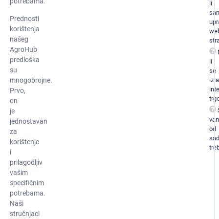
potrebama.
li
sa
Prednosti
upr
korištenja
we
našeg
str
AgroHub
predloška
li
su
se
mnogobrojne.
izra
int
Prvo,
trg
on
je
va
jednostavan
od
za
sad
korištenje
tre
i
prilagodljiv
vašim
specifičnim
potrebama.
Naši
stručnjaci