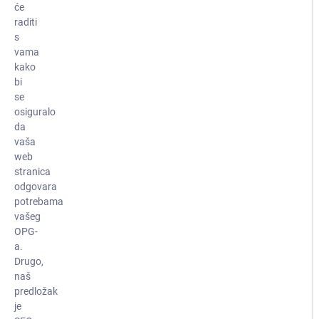
će
raditi
s
vama
kako
bi
se
osiguralo
da
vaša
web
stranica
odgovara
potrebama
vašeg
OPG-
a.
Drugo,
naš
predložak
je