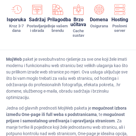
Isporuka
Sadržaj
Prilagodba
Brzo
Domena
Hosting
učitava
Kroz 3-7
Postavljanje
Boje vašem
Osigurana
Poslovni
dana
i obrada
brendu
server
Cache
sustav
MojWeb
paket je sveobuhvatno rješenje za sve one koji žele imati
modernu i funkcionalnu web stranicu bez velikih ulaganja kao što
su prilikom izrade web stranice po mjeri. Ova usluga uključuje sve
što bi vam moglo trebati za vašu web stranicu, od hostinga i
održavanja do profesionalnih fotografija, efekata pokreta, .hr
domene, službenog e-maila, obradu sadržaja i brzinsku
optimizaciju.
Jedna od glavnih prednosti MojWeb paketa je
mogućnost izbora
između One-page ili full weba s podstranicama
, te
mogućnost
prijave i samostalnog uređivanja i upravljanja stranicom
. Za
manje tvrtke ili pojedince koji žele jednostavnu web stranicu, ali i
potpuno kontrolu nad web stranicom, One-page je idealna opcija,