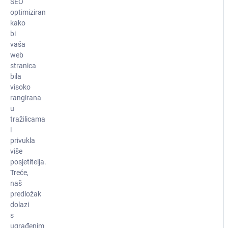
SEO
optimiziran
kako
bi
vaša
web
stranica
bila
visoko
rangirana
u
tražilicama
i
privukla
više
posjetitelja.
Treće,
naš
predložak
dolazi
s
ugrađenim