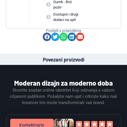
Gumb - Brzi
poziv
Dostupni i drugi
dodaci na upit
Podijeli s prijateljima
Povezani proizvodi
Moderan dizajn za moderno doba
Stvorite snažan online identitet koji odzvanja s vašom
ciljanom publikom. Pošaljite nam upit i otkrijte kako naš
kreativni tim može transformirati vaš brand.
Kontaktirajte