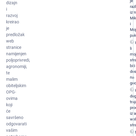
je
dizajn
raz
i
iz
razvoj
Mi
kreirao
i
je
Mo
predložak
pak
web
stranice
li
namijenjen
mo
str
poljoprivredi,
biti
agronomiji,
dos
te
na
malim
goo
obiteljskim
OPG-
du
ovima
traj
koji
pro
će
izr
savršeno
we
odgovarati
str
vašim