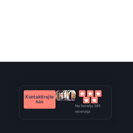
Kontaktirajte
nas
Na temelju 589
recenzija