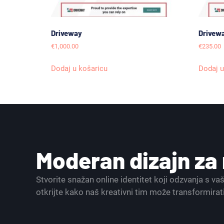
Driveway
Drivew
€
1,000.00
€
235.00
Dodaj u košaricu
Dodaj u
Moderan dizajn z
Stvorite snažan online identitet koji odzvanja s v
otkrijte kako naš kreativni tim može transformirat