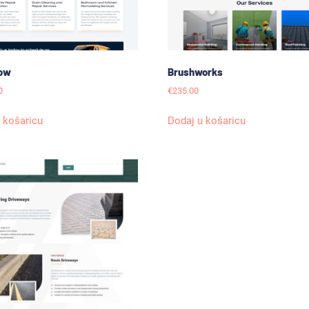
ow
Brushworks
0
€
235.00
 košaricu
Dodaj u košaricu