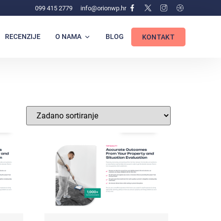
099 415 2779
info@orionwp.hr
RECENZIJE
O NAMA
BLOG
KONTAKT