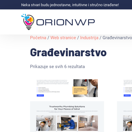
Neka stvari budu jednostavne, intuitivne i stručno izrađene!
Početna
/
Web stranice
/
Industrija
/ Građevinarstv
Građevinarstvo
Prikazuje se svih 6 rezultata