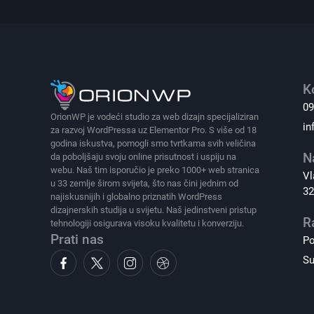
K
09
OrionWP je vodeći studio za web dizajn specijaliziran
in
za razvoj WordPressa uz Elementor Pro. S više od 18
godina iskustva, pomogli smo tvrtkama svih veličina
N
da poboljšaju svoju online prisutnost i uspiju na
webu. Naš tim isporučio je preko 1000+ web stranica
Vl
u 33 zemlje širom svijeta, što nas čini jednim od
32
najiskusnijih i globalno priznatih WordPress
dizajnerskih studija u svijetu. Naš jedinstveni pristup
R
tehnologiji osigurava visoku kvalitetu i konverziju.
Prati nas
Po
Su