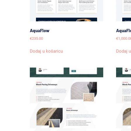
AquaFlow
AquaFl
€
235.00
€
1,000.0
Dodaj u košaricu
Dodaj u