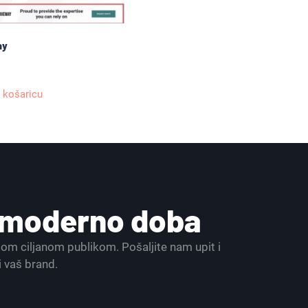
ay
 košaricu
a moderno doba
ašom ciljanom publikom. Pošaljite nam upit i
i vaš brand.