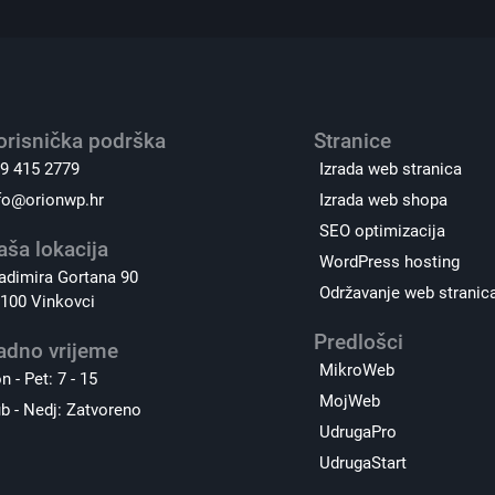
orisnička podrška
Stranice
9 415 2779
Izrada web stranica
fo@orionwp.hr
Izrada web shopa
SEO optimizacija
aša lokacija
WordPress hosting
adimira Gortana 90
Održavanje web stranic
100 Vinkovci
Predlošci
adno vrijeme
MikroWeb
n - Pet: 7 - 15
MojWeb
b - Nedj: Zatvoreno
UdrugaPro
UdrugaStart