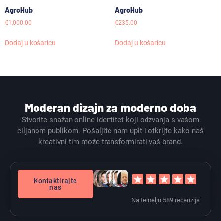
AgroHub
AgroHub
€
1,000.00
€
235.00
Dodaj u košaricu
Dodaj u košaricu
Moderan dizajn za moderno doba
Stvorite snažan online identitet koji odzvanja s vašom
ciljanom publikom. Pošaljite nam upit i otkrijte kako naš
kreativni tim može transformirati vaš brand.
Kontaktirajte
nas
Na temelju 589 recenzija