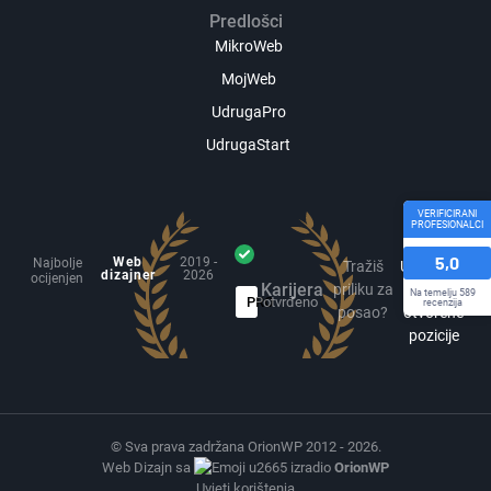
Predlošci
MikroWeb
MojWeb
UdrugaPro
UdrugaStart
VERIFICIRANI
PROFESIONALCI
5,0
Web
2019 -
Najbolje
Tražiš
Uskoro će
dizajner
2026
ocijenjen
Karijera
priliku za
biti
Na temelju 589
PRO
Potvrđeno
recenzija
posao?
otvorene
pozicije
© Sva prava zadržana OrionWP 2012 - 2026.
Web Dizajn sa
izradio
OrionWP
Uvjeti korištenja