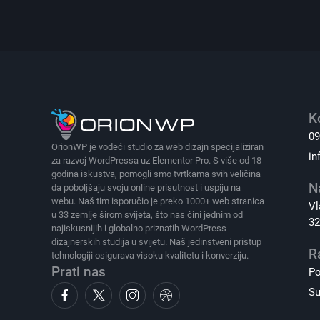
K
09
OrionWP je vodeći studio za web dizajn specijaliziran
in
za razvoj WordPressa uz Elementor Pro. S više od 18
godina iskustva, pomogli smo tvrtkama svih veličina
N
da poboljšaju svoju online prisutnost i uspiju na
webu. Naš tim isporučio je preko 1000+ web stranica
Vl
u 33 zemlje širom svijeta, što nas čini jednim od
32
najiskusnijih i globalno priznatih WordPress
dizajnerskih studija u svijetu. Naš jedinstveni pristup
R
tehnologiji osigurava visoku kvalitetu i konverziju.
Prati nas
Po
Su