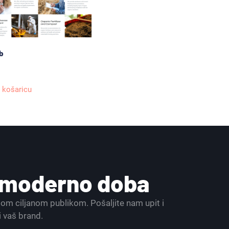
b
 košaricu
a moderno doba
ašom ciljanom publikom. Pošaljite nam upit i
i vaš brand.