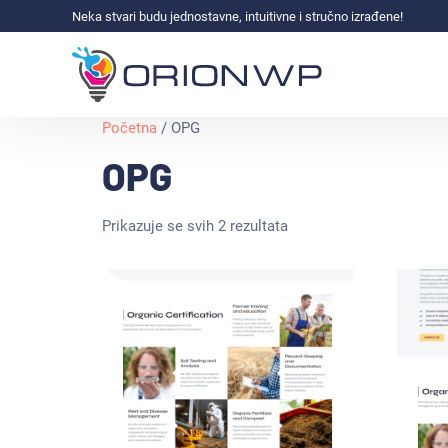
Neka stvari budu jednostavne, intuitivne i stručno izrađene!
Početna
/ OPG
OPG
Prikazuje se svih 2 rezultata