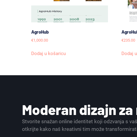
AgroHub
AgroHu
€
1,000.00
€
235.00
Dodaj u košaricu
Dodaj u
Moderan dizajn z
Stvorite snažan online identitet koji odzvanja s v
otkrijte kako naš kreativni tim može transformirat