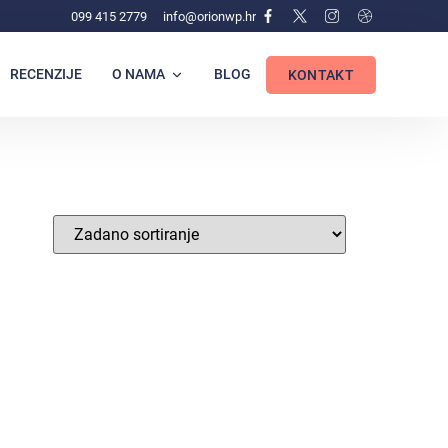
099 415 2779
info@orionwp.hr
RECENZIJE
O NAMA
BLOG
KONTAKT