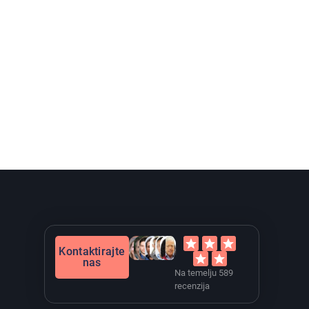
Kontaktirajte
nas
Na temelju 589
recenzija