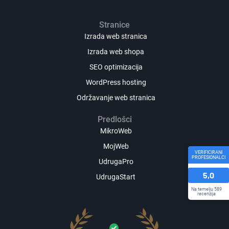
Stranice
Izrada web stranica
Izrada web shopa
SEO optimizacija
WordPress hosting
Održavanje web stranica
Predlošci
MikroWeb
MojWeb
VERIFICIRANI
PROFESIONALCI
UdrugaPro
5,0
UdrugaStart
Na temelju 589
recenzija