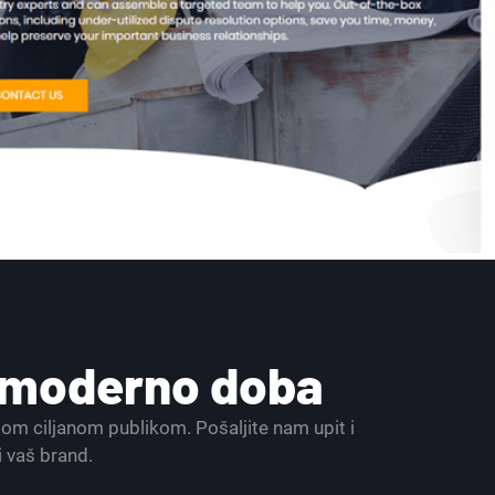
a moderno doba
ašom ciljanom publikom. Pošaljite nam upit i
i vaš brand.