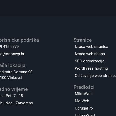
orisnička podrška
Stranice
9 415 2779
Izrada web stranica
fo@orionwp.hr
Izrada web shopa
SEO optimizacija
aša lokacija
WordPress hosting
adimira Gortana 90
Održavanje web stranic
100 Vinkovci
Predlošci
adno vrijeme
MikroWeb
n - Pet: 7 - 15
MojWeb
b - Nedj: Zatvoreno
UdrugaPro
UdrugaStart