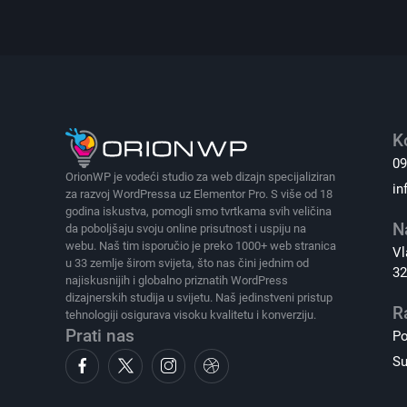
K
09
OrionWP je vodeći studio za web dizajn specijaliziran
in
za razvoj WordPressa uz Elementor Pro. S više od 18
godina iskustva, pomogli smo tvrtkama svih veličina
N
da poboljšaju svoju online prisutnost i uspiju na
webu. Naš tim isporučio je preko 1000+ web stranica
Vl
u 33 zemlje širom svijeta, što nas čini jednim od
32
najiskusnijih i globalno priznatih WordPress
dizajnerskih studija u svijetu. Naš jedinstveni pristup
R
tehnologiji osigurava visoku kvalitetu i konverziju.
Prati nas
Po
Su