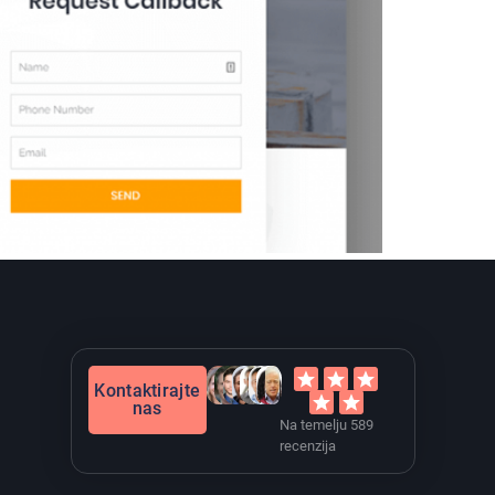
Kontaktirajte
nas
Na temelju 589
recenzija