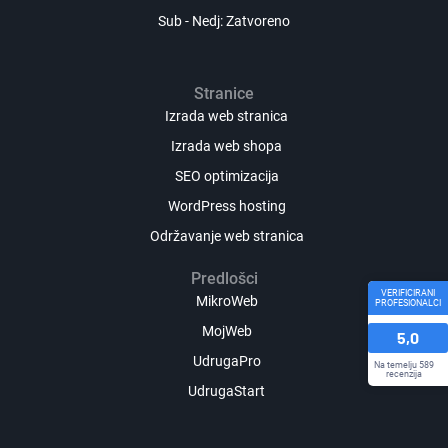
Sub - Nedj: Zatvoreno
Stranice
Izrada web stranica
Izrada web shopa
SEO optimizacija
WordPress hosting
Održavanje web stranica
Predlošci
VERIFICIRANI
MikroWeb
PROFESIONALCI
MojWeb
5,0
UdrugaPro
Na temelju 589
recenzija
UdrugaStart