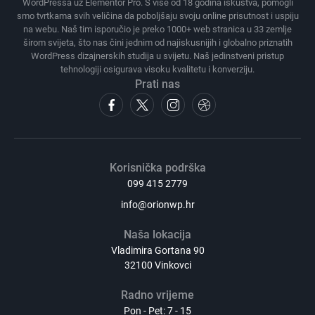
WordPressa uz Elementor Pro. S više od 18 godina iskustva, pomogli
smo tvrtkama svih veličina da poboljšaju svoju online prisutnost i uspiju
na webu. Naš tim isporučio je preko 1000+ web stranica u 33 zemlje
širom svijeta, što nas čini jednim od najiskusnijih i globalno priznatih
WordPress dizajnerskih studija u svijetu. Naš jedinstveni pristup
tehnologiji osigurava visoku kvalitetu i konverziju.
Prati nas
Korisnička podrška
099 415 2779
info@orionwp.hr
Naša lokacija
Vladimira Gortana 90
32100 Vinkovci
Radno vrijeme
Pon - Pet: 7 - 15