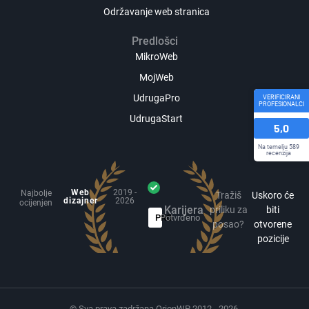
Održavanje web stranica
Predlošci
MikroWeb
MojWeb
UdrugaPro
VERIFICIRANI
PROFESIONALCI
UdrugaStart
5,0
Na temelju 589
recenzija
Web
2019 -
Najbolje
Tražiš
Uskoro će
dizajner
2026
ocijenjen
Karijera
priliku za
biti
PRO
Potvrđeno
posao?
otvorene
pozicije
© Sva prava zadržana OrionWP 2012 - 2026.