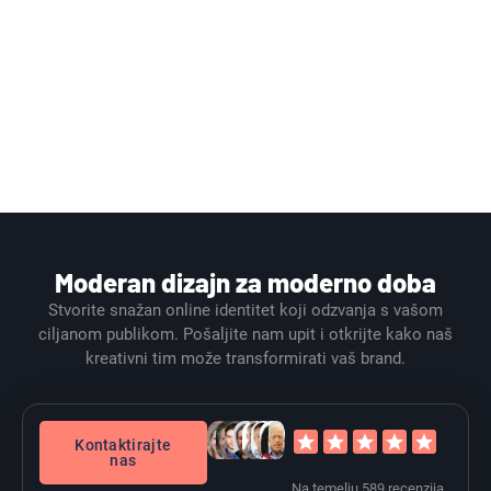
Moderan dizajn za moderno doba
Stvorite snažan online identitet koji odzvanja s vašom
ciljanom publikom. Pošaljite nam upit i otkrijte kako naš
kreativni tim može transformirati vaš brand.
Kontaktirajte
nas
Na temelju 589 recenzija