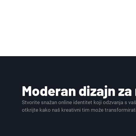
Moderan dizajn z
Stvorite snažan online identitet koji odzvanja s v
otkrijte kako naš kreativni tim može transformirat