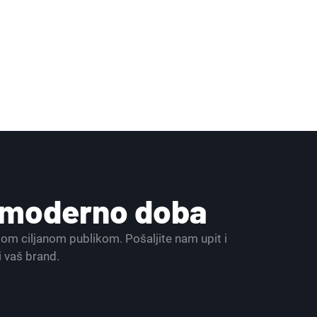
a moderno doba
ašom ciljanom publikom. Pošaljite nam upit i
i vaš brand.