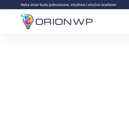
Neka stvari budu jednostavne, intuitivne i stručno izrađene!