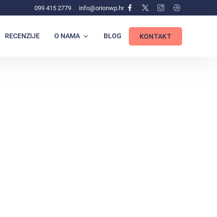
099 415 2779
info@orionwp.hr
RECENZIJE
O NAMA
BLOG
KONTAKT