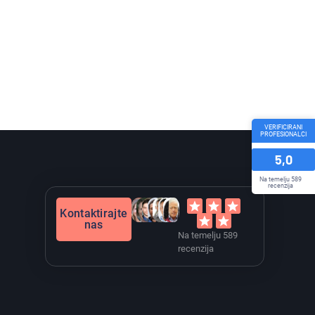
VERIFICIRANI
PROFESIONALCI
5,0
Na temelju 589
recenzija
Kontaktirajte
nas
Na temelju 589
recenzija