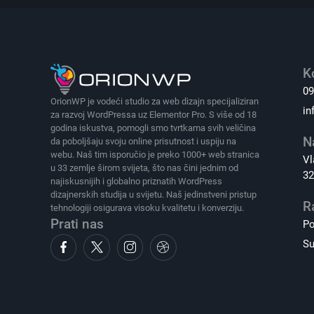
K
09
OrionWP je vodeći studio za web dizajn specijaliziran
in
za razvoj WordPressa uz Elementor Pro. S više od 18
godina iskustva, pomogli smo tvrtkama svih veličina
N
da poboljšaju svoju online prisutnost i uspiju na
webu. Naš tim isporučio je preko 1000+ web stranica
Vl
u 33 zemlje širom svijeta, što nas čini jednim od
32
najiskusnijih i globalno priznatih WordPress
dizajnerskih studija u svijetu. Naš jedinstveni pristup
R
tehnologiji osigurava visoku kvalitetu i konverziju.
Prati nas
Po
Su