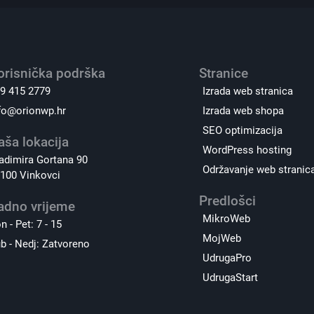
orisnička podrška
Stranice
9 415 2779
Izrada web stranica
fo@orionwp.hr
Izrada web shopa
SEO optimizacija
aša lokacija
WordPress hosting
adimira Gortana 90
Održavanje web stranic
100 Vinkovci
Predlošci
adno vrijeme
MikroWeb
n - Pet: 7 - 15
MojWeb
b - Nedj: Zatvoreno
UdrugaPro
UdrugaStart