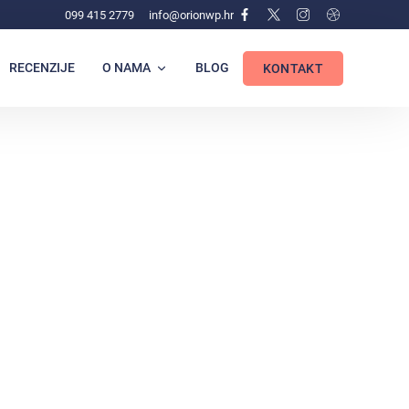
099 415 2779
info@orionwp.hr
RECENZIJE
O NAMA
BLOG
KONTAKT