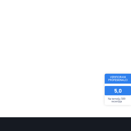
VERIFICIRANI
PROFESIONALCI
5,0
Na temelju 589
recenzija