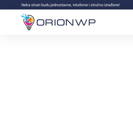
Neka stvari budu jednostavne, intuitivne i stručno izrađene!