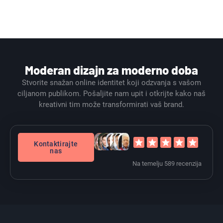
Moderan dizajn za moderno doba
Stvorite snažan online identitet koji odzvanja s vašom
ciljanom publikom. Pošaljite nam upit i otkrijte kako naš
kreativni tim može transformirati vaš brand.
Kontaktirajte
nas
Na temelju 589 recenzija