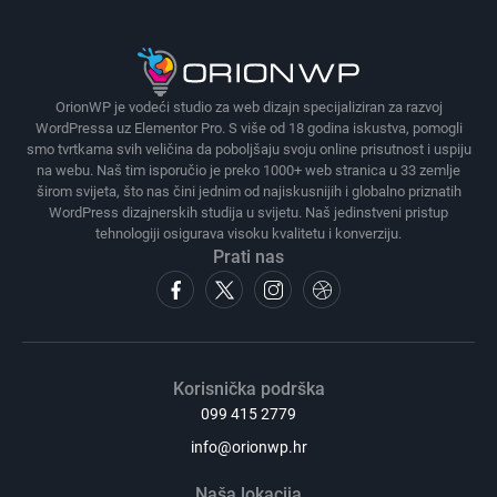
OrionWP je vodeći studio za web dizajn specijaliziran za razvoj
WordPressa uz Elementor Pro. S više od 18 godina iskustva, pomogli
smo tvrtkama svih veličina da poboljšaju svoju online prisutnost i uspiju
na webu. Naš tim isporučio je preko 1000+ web stranica u 33 zemlje
širom svijeta, što nas čini jednim od najiskusnijih i globalno priznatih
WordPress dizajnerskih studija u svijetu. Naš jedinstveni pristup
tehnologiji osigurava visoku kvalitetu i konverziju.
Prati nas
Korisnička podrška
099 415 2779
info@orionwp.hr
Naša lokacija