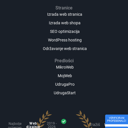
Stranice
Izrada web stranica
Izrada web shopa
SEO optimizacija
WordPress hosting
Održavanje web stranica
Predlošci
MikroWeb
MojWeb
UdrugaPro
UdrugaStart
VERIFICIRANI
PROFESIONALCI
Web
2019 -
Najbolje
Tražiš
Uskoro će
dizajner
2026
ocijenjen