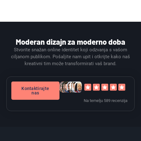
Moderan dizajn za moderno doba
Stvorite snažan online identitet koji odzvanja s vašom
ciljanom publikom. Pošaljite nam upit i otkrijte kako naš
kreativni tim može transformirati vaš brand.
Kontaktirajte
nas
Na temelju 589 recenzija