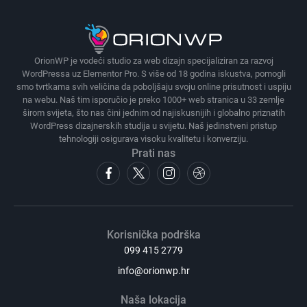
OrionWP je vodeći studio za web dizajn specijaliziran za razvoj
WordPressa uz Elementor Pro. S više od 18 godina iskustva, pomogli
smo tvrtkama svih veličina da poboljšaju svoju online prisutnost i uspiju
na webu. Naš tim isporučio je preko 1000+ web stranica u 33 zemlje
širom svijeta, što nas čini jednim od najiskusnijih i globalno priznatih
WordPress dizajnerskih studija u svijetu. Naš jedinstveni pristup
tehnologiji osigurava visoku kvalitetu i konverziju.
Prati nas
Korisnička podrška
099 415 2779
info@orionwp.hr
Naša lokacija