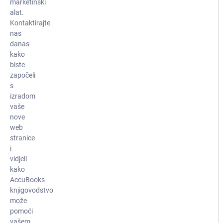
marketinški
alat.
Kontaktirajte
nas
danas
kako
biste
započeli
s
izradom
vaše
nove
web
stranice
i
vidjeli
kako
AccuBooks
knjigovodstvo
može
pomoći
vašem