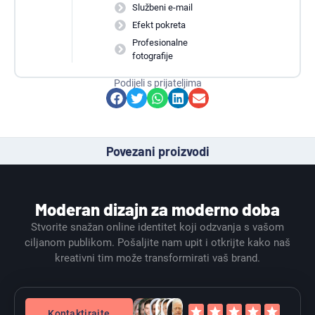
Službeni e-mail
Efekt pokreta
Profesionalne
fotografije
Podijeli s prijateljima
Povezani proizvodi
Moderan dizajn za moderno doba
Stvorite snažan online identitet koji odzvanja s vašom
ciljanom publikom. Pošaljite nam upit i otkrijte kako naš
kreativni tim može transformirati vaš brand.
Kontaktirajte