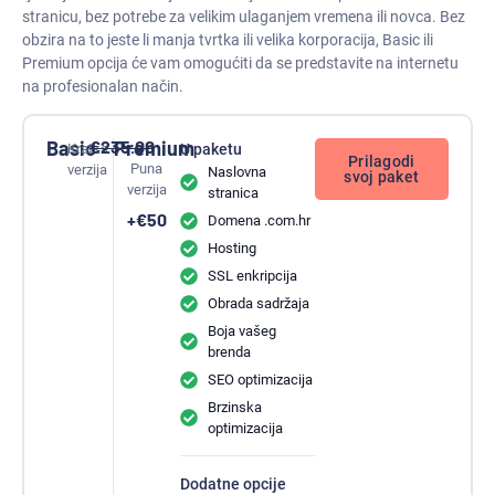
stranicu, bez potrebe za velikim ulaganjem vremena ili novca. Bez
obzira na to jeste li manja tvrtka ili velika korporacija, Basic ili
Premium opcija će vam omogućiti da se predstavite na internetu
na profesionalan način.
Basic
€
235.00
Premium
Kratka
U paketu
Prilagodi
Puna
verzija
Naslovna
svoj paket
verzija
stranica
+€50
Domena .com.hr
Hosting
SSL enkripcija
Obrada sadržaja
Boja vašeg
brenda
SEO optimizacija
Brzinska
optimizacija
Dodatne opcije