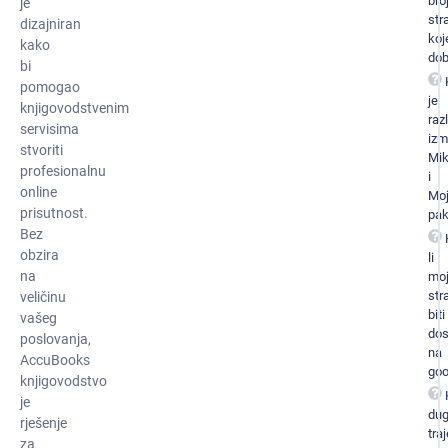
bro
je
str
dizajniran
koj
kako
dob
bi
pomogao
je
knjigovodstvenim
raz
servisima
iz
stvoriti
Mi
profesionalnu
i
online
Mo
prisutnost.
pak
Bez
obzira
li
na
mo
str
veličinu
biti
vašeg
dos
poslovanja,
na
AccuBooks
goo
knjigovodstvo
je
du
rješenje
traj
za