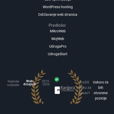
WordPress hosting
Održavanje web stranica
Predlošci
MikroWeb
MojWeb
UdrugaPro
UdrugaStart
Web
2019 -
Najbolje
Tražiš
Uskoro će
dizajner
2026
ocijenjen
Karijera
priliku za
biti
PRO
Potvrđeno
posao?
otvorene
pozicije