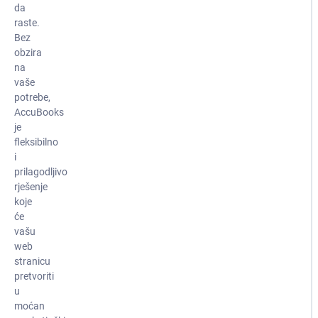
da
raste.
Bez
obzira
na
vaše
potrebe,
AccuBooks
je
fleksibilno
i
prilagodljivo
rješenje
koje
će
vašu
web
stranicu
pretvoriti
u
moćan