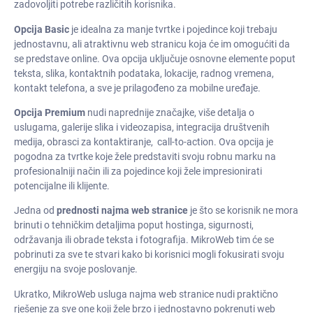
zadovoljiti potrebe različitih korisnika.
Opcija Basic
je idealna za manje tvrtke i pojedince koji trebaju
jednostavnu, ali atraktivnu web stranicu koja će im omogućiti da
se predstave online. Ova opcija uključuje osnovne elemente poput
teksta, slika, kontaktnih podataka, lokacije, radnog vremena,
kontakt telefona, a sve je prilagođeno za mobilne uređaje.
Opcija Premium
nudi naprednije značajke, više detalja o
uslugama, galerije slika i videozapisa, integracija društvenih
medija, obrasci za kontaktiranje, call-to-action. Ova opcija je
pogodna za tvrtke koje žele predstaviti svoju robnu marku na
profesionalniji način ili za pojedince koji žele impresionirati
potencijalne ili klijente.
Jedna od
prednosti najma web stranice
je što se korisnik ne mora
brinuti o tehničkim detaljima poput hostinga, sigurnosti,
održavanja ili obrade teksta i fotografija. MikroWeb tim će se
pobrinuti za sve te stvari kako bi korisnici mogli fokusirati svoju
energiju na svoje poslovanje.
Ukratko, MikroWeb usluga najma web stranice nudi praktično
rješenje za sve one koji žele brzo i jednostavno pokrenuti web