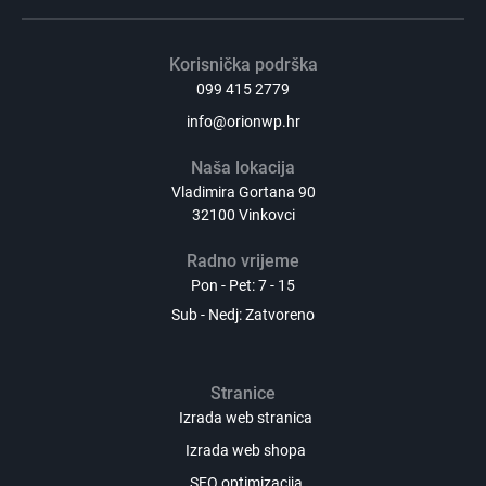
Korisnička podrška
099 415 2779
info@orionwp.hr
Naša lokacija
Vladimira Gortana 90
32100 Vinkovci
Radno vrijeme
Pon - Pet: 7 - 15
Sub - Nedj: Zatvoreno
Stranice
Izrada web stranica
Izrada web shopa
SEO optimizacija