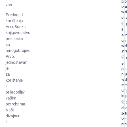
pro
vas.
izr
we
Prednosti
str
korištenja
AccuBooks
li
knjigovodstvo
sa
predloška
upr
su
we
mnogobrojne.
str
Prvo,
jednostavan
su
je
pre
na
za
we
korištenje
str
i
umj
prilagodljiv
kup
vašim
potrebama.
ak
Naši
žel
dizajneri
izvr
i
pro