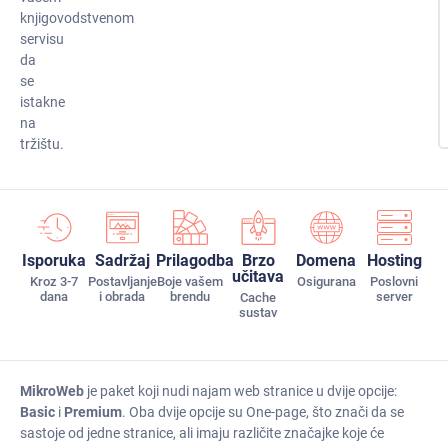
knjigovodstvenom
servisu
da
se
istakne
na
tržištu.
Isporuka
Sadržaj
Prilagodba
Brzo
Domena
Hosting
učitava
Kroz 3-7
Postavljanje
Boje vašem
Osigurana
Poslovni
dana
i obrada
brendu
server
Cache
sustav
MikroWeb
je paket koji nudi najam web stranice u dvije opcije:
Basic
i
Premium
. Oba dvije opcije su One-page, što znači da se
sastoje od jedne stranice, ali imaju različite značajke koje će