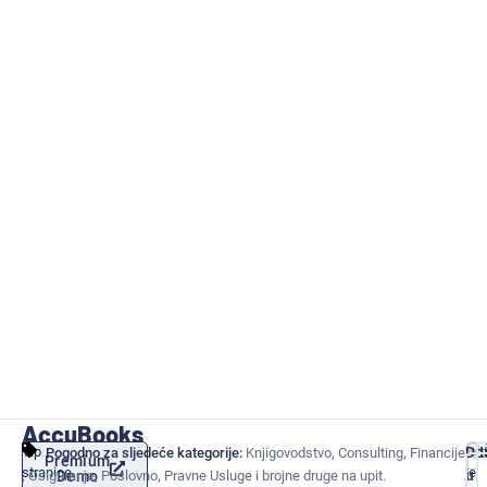
AccuBooks
Knjigovodstveni
Tip
Responsiv
Pogledaj
,
,
Pit
Do
Pogodno za sljedeće kategorije:
Knjigovodstvo
Consulting
Financije
Premium
Basic
stranice
sadržaj
je
servis
,
,
,
i
u
Osiguranje
demo
Demo
Poslovno
Pravne Usluge
i brojne druge na upit.