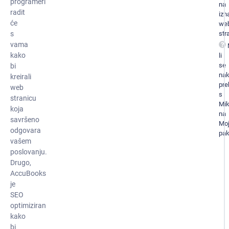
programeri
na
radit
izn
će
we
str
s
vama
kako
li
se
bi
na
kreirali
pre
web
s
stranicu
Mi
koja
na
savršeno
Mo
odgovara
pak
vašem
poslovanju.
Drugo,
AccuBooks
je
SEO
optimiziran
kako
bi