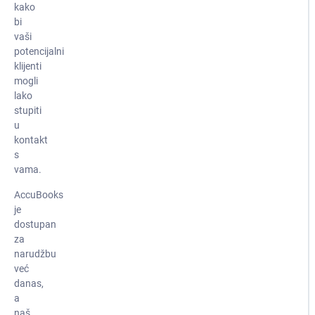
kako
bi
vaši
potencijalni
klijenti
mogli
lako
stupiti
u
kontakt
s
vama.
AccuBooks
je
dostupan
za
narudžbu
već
danas,
a
naš