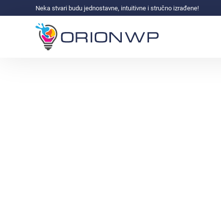
Neka stvari budu jednostavne, intuitivne i stručno izrađene!