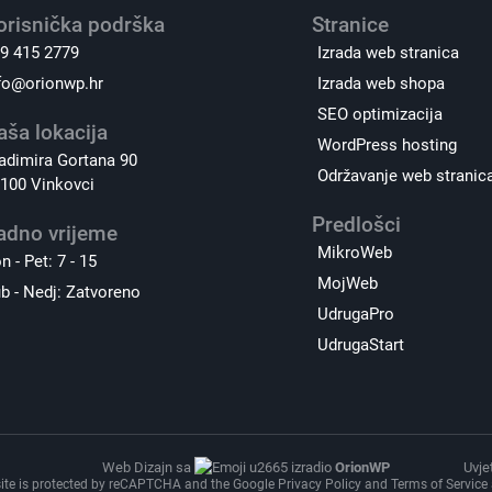
orisnička podrška
Stranice
9 415 2779
Izrada web stranica
fo@orionwp.hr
Izrada web shopa
SEO optimizacija
aša lokacija
WordPress hosting
adimira Gortana 90
Održavanje web stranic
100 Vinkovci
Predlošci
adno vrijeme
MikroWeb
n - Pet: 7 - 15
MojWeb
b - Nedj: Zatvoreno
UdrugaPro
UdrugaStart
Web Dizajn sa
izradio
OrionWP
Uvje
site is protected by reCAPTCHA and the Google
Privacy Policy
and
Terms of Service