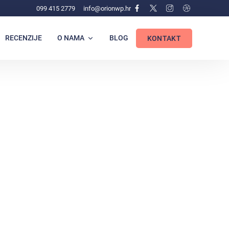
099 415 2779
info@orionwp.hr
RECENZIJE
O NAMA
BLOG
KONTAKT