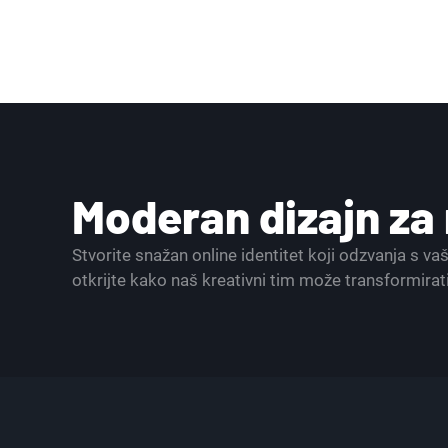
Moderan dizajn z
Stvorite snažan online identitet koji odzvanja s v
otkrijte kako naš kreativni tim može transformirat