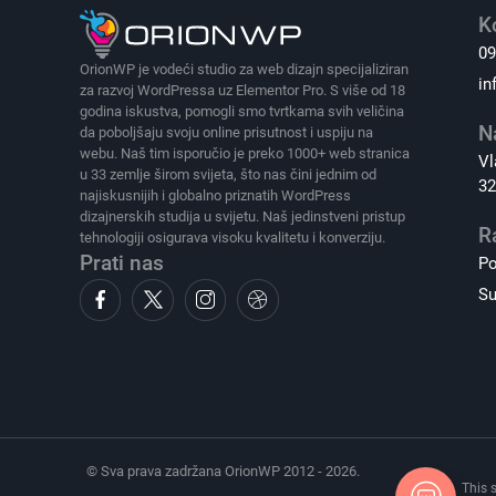
K
09
OrionWP je vodeći studio za web dizajn specijaliziran
in
za razvoj WordPressa uz Elementor Pro. S više od 18
godina iskustva, pomogli smo tvrtkama svih veličina
N
da poboljšaju svoju online prisutnost i uspiju na
webu. Naš tim isporučio je preko 1000+ web stranica
Vl
u 33 zemlje širom svijeta, što nas čini jednim od
32
najiskusnijih i globalno priznatih WordPress
dizajnerskih studija u svijetu. Naš jedinstveni pristup
R
tehnologiji osigurava visoku kvalitetu i konverziju.
Prati nas
Po
Su
© Sva prava zadržana OrionWP 2012 - 2026.
This 