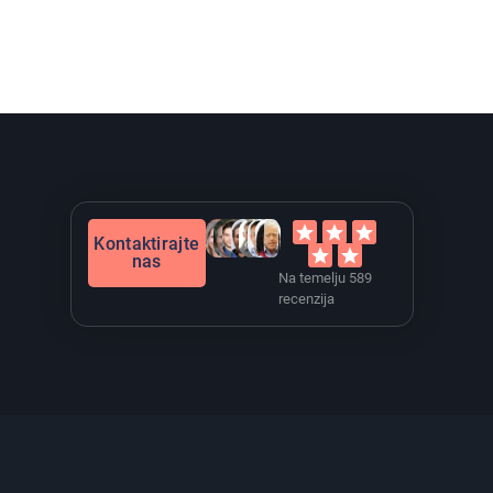
Kontaktirajte
nas
Na temelju 589
recenzija