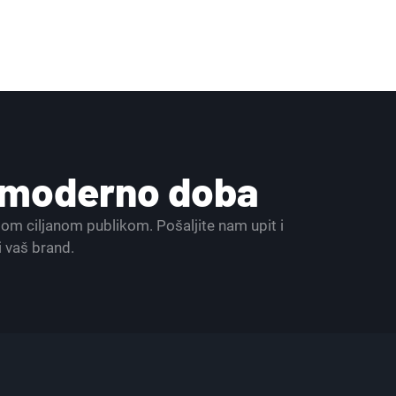
a moderno doba
ašom ciljanom publikom. Pošaljite nam upit i
i vaš brand.